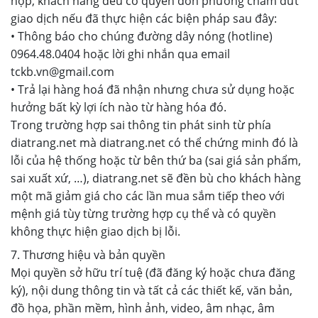
hợp, khách hàng đều có quyền đơn phương chấm dứt
giao dịch nếu đã thực hiện các biện pháp sau đây:
• Thông báo cho chúng đường dây nóng (hotline)
0964.48.0404 hoặc lời ghi nhắn qua email
tckb.vn@gmail.com
• Trả lại hàng hoá đã nhận nhưng chưa sử dụng hoặc
hưởng bất kỳ lợi ích nào từ hàng hóa đó.
Trong trường hợp sai thông tin phát sinh từ phía
diatrang.net mà diatrang.net có thể chứng minh đó là
lỗi của hệ thống hoặc từ bên thứ ba (sai giá sản phẩm,
sai xuất xứ, …), diatrang.net sẽ đền bù cho khách hàng
một mã giảm giá cho các lần mua sắm tiếp theo với
mệnh giá tùy từng trường hợp cụ thể và có quyền
không thực hiện giao dịch bị lỗi.
7. Thương hiệu và bản quyền
Mọi quyền sở hữu trí tuệ (đã đăng ký hoặc chưa đăng
ký), nội dung thông tin và tất cả các thiết kế, văn bản,
đồ họa, phần mềm, hình ảnh, video, âm nhạc, âm