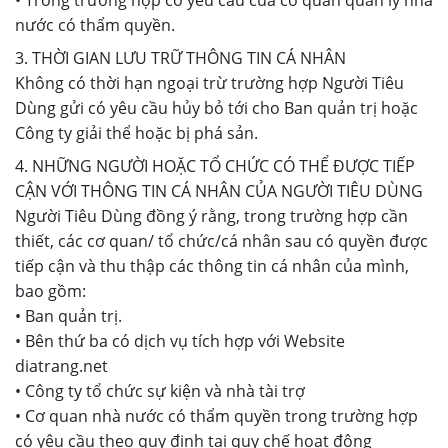
• Trong trường hợp có yêu cầu của cơ quan quản lý nhà
nước có thẩm quyền.
3. THỜI GIAN LƯU TRỮ THÔNG TIN CÁ NHÂN
Không có thời hạn ngoại trừ trường hợp Người Tiêu
Dùng gửi có yêu cầu hủy bỏ tới cho Ban quản trị hoặc
Công ty giải thể hoặc bị phá sản.
4. NHỮNG NGƯỜI HOẶC TỔ CHỨC CÓ THỂ ĐƯỢC TIẾP
CẬN VỚI THÔNG TIN CÁ NHÂN CỦA NGƯỜI TIÊU DÙNG
Người Tiêu Dùng đồng ý rằng, trong trường hợp cần
thiết, các cơ quan/ tổ chức/cá nhân sau có quyền được
tiếp cận và thu thập các thông tin cá nhân của mình,
bao gồm:
• Ban quản trị.
• Bên thứ ba có dịch vụ tích hợp với Website
diatrang.net
• Công ty tổ chức sự kiện và nhà tài trợ
• Cơ quan nhà nước có thẩm quyền trong trường hợp
có yêu cầu theo quy định tại quy chế hoạt động