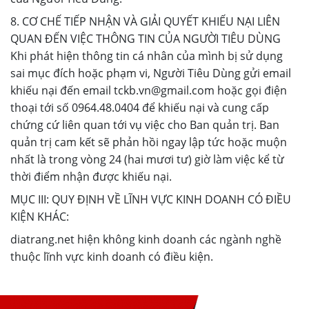
8. CƠ CHẾ TIẾP NHẬN VÀ GIẢI QUYẾT KHIẾU NẠI LIÊN
QUAN ĐẾN VIỆC THÔNG TIN CỦA NGƯỜI TIÊU DÙNG
Khi phát hiện thông tin cá nhân của mình bị sử dụng
sai mục đích hoặc phạm vi, Người Tiêu Dùng gửi email
khiếu nại đến email tckb.vn@gmail.com hoặc gọi điện
thoại tới số 0964.48.0404 để khiếu nại và cung cấp
chứng cứ liên quan tới vụ việc cho Ban quản trị. Ban
quản trị cam kết sẽ phản hồi ngay lập tức hoặc muộn
nhất là trong vòng 24 (hai mươi tư) giờ làm việc kể từ
thời điểm nhận được khiếu nại.
MỤC III: QUY ĐỊNH VỀ LĨNH VỰC KINH DOANH CÓ ĐIỀU
KIỆN KHÁC:
diatrang.net hiện không kinh doanh các ngành nghề
thuộc lĩnh vực kinh doanh có điều kiện.