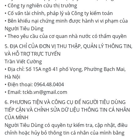
• Công ty nghiên cứu thị trường
• Cố vấn tài chính, pháp lý và Công ty kiểm toán
• Bên khiếu nại chứng minh được hành vi vi phạm của
Người Tiêu Dùng
• Theo yêu cầu của cơ quan nhà nước có thẩm quyền
5. ĐỊA CHỈ CỦA ĐƠN VỊ THU THẬP, QUẢN LÝ THÔNG TIN,
VÀ HỖ TRỢ TRỰC TUYẾN
Trần Viết Cường
• Địa chỉ: Số 15A ngõ 41 phố Vọng, Phường Bạch Mai,
Hà Nội
• Điện thoại: 0964.48.0404
• Email: tckb.vn@gmail.com
6. PHƯƠNG TIỆN VÀ CÔNG CỤ ĐỂ NGƯỜI TIÊU DÙNG
TIẾP CẬN VÀ CHỈNH SỬA DỮ LIỆU THÔNG TIN CÁ NHÂN
CỦA MÌNH
Người Tiêu Dùng có quyền tự kiểm tra, cập nhật, điều
chỉnh hoặc hủy bỏ thông tin cá nhân của mình bằng