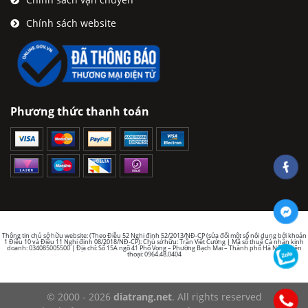
Chính sách website
Phương thức thanh toán
Thông tin chủ sở hữu website: (Theo Điều 52 Nghị định 52/2013/NĐ-CP (sửa đổi một số nội dung bởi khoản
1 Điều 10 và Điều 11 Nghị định 08/2018/NĐ-CP): Chủ sở hữu: Trần Viết Cường | Mã số thuế Cá nhân kinh
doanh: 034085005500 | Địa chỉ: Số 15A ngõ 41 Phố Vọng – Phường Bạch Mai – Thành phố Hà Nội | Điện
thoại: 0964.48.0404
© 2000 - 2026
diatrang.net
. All rights reserved