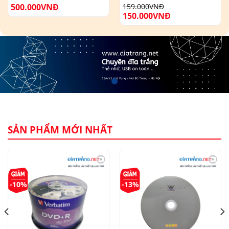
500.000
VNĐ
159.000
VNĐ
150.000
VNĐ
SẢN PHẨM MỚI NHẤT
-10%
-13%