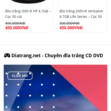
Đĩa trắng DVD-R HP 4.7GB –
Đĩa trắng DVD+R Verbatim
Cọc 50 cái
4.7GB Life Series – Cọc 50
cái
490.000
VNĐ
500.000
VNĐ
450.000
VNĐ
450.000
VNĐ
Diatrang.net - Chuyên đĩa trắng CD DVD
CLICK ME!