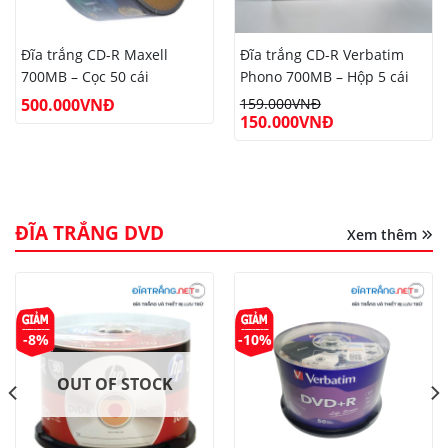
Đĩa trắng CD-R Maxell
Đĩa trắng CD-R Verbatim
700MB – Cọc 50 cái
Phono 700MB – Hộp 5 cái
500.000
VNĐ
159.000
VNĐ
150.000
VNĐ
ĐĨA TRẮNG DVD
Xem thêm
-8%
-10%
OUT OF STOCK