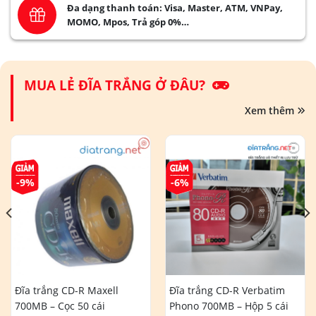
Đa dạng thanh toán: Visa, Master, ATM, VNPay,
MOMO, Mpos, Trả góp 0%…
MUA LẺ ĐĨA TRẮNG Ở ĐÂU?
Xem thêm
-9%
-6%
Đĩa trắng CD-R Maxell
Đĩa trắng CD-R Verbatim
700MB – Cọc 50 cái
Phono 700MB – Hộp 5 cái