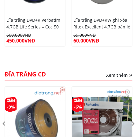
Đĩa trắng DVD+R Verbatim
Đĩa trắng DVD+RW ghi xóa
4.7GB Life Series – Cọc 50
Ritek Excellent 4.7GB bán lẻ
cái
500.000
VNĐ
69.000
VNĐ
450.000
VNĐ
60.000
VNĐ
ĐĨA TRẮNG CD
Xem thêm
-9%
-6%