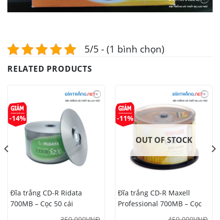
5/5 - (1 bình chọn)
RELATED PRODUCTS
-14%
-11%
OUT OF STOCK
Đĩa trắng CD-R Ridata
Đĩa trắng CD-R Maxell
700MB – Cọc 50 cái
Professional 700MB – Cọc
50 cái
350.000
VNĐ
450.000
VNĐ