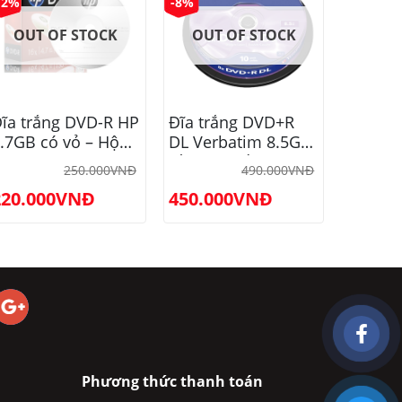
12%
-8%
-10%
OUT OF STOCK
OUT OF STOCK
ĩa trắng DVD-R HP
Đĩa trắng DVD+R
Đĩa tr
.7GB có vỏ – Hộp
DL Verbatim 8.5GB
Verbat
0 cái
lốc 10 chiếc
Life Se
250.000
VNĐ
490.000
VNĐ
cái
220.000
VNĐ
450.000
VNĐ
450.0
Phương thức thanh toán