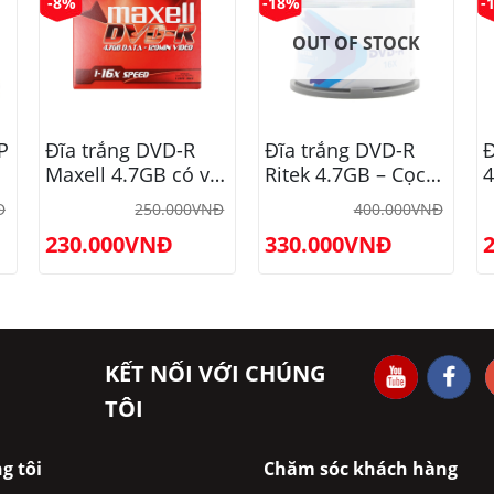
-8%
-18%
-
OUT OF STOCK
P
Đĩa trắng DVD-R
Đĩa trắng DVD-R
Đ
Maxell 4.7GB có vỏ
Ritek 4.7GB – Cọc
4
– Hộp 10 cái
50 cái
1
Đ
250.000
VNĐ
400.000
VNĐ
(DR47DDV.MAS.1P.MVN)
230.000
VNĐ
330.000
VNĐ
KẾT NỐI VỚI CHÚNG
TÔI
g tôi
Chăm sóc khách hàng