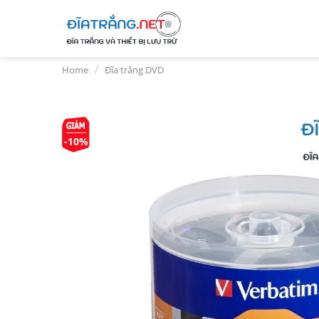
Skip
to
content
/
Home
Đĩa trắng DVD
-10%