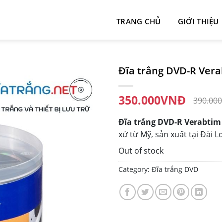
TRANG CHỦ
GIỚI THIỆU
Đĩa trắng DVD-R Verab
350.000
VNĐ
390.000
Đĩa trắng DVD-R Verabtim
xứ từ Mỹ, sản xuất tại Đài 
Out of stock
Category:
Đĩa trắng DVD