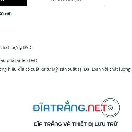
0 cái)
i
h chất lượng DVD
đầu phát video DVD
ơng hiệu đĩa có xuất xứ từ Mỹ, sản xuất tại Đài Loan với chất lượn