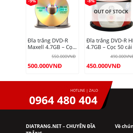
-9%
-8%
TOCK
OUT OF STOCK
VD-R
Đĩa trắng DVD-R
Đĩa trắng DVD-R H
B – Cọc
Maxell 4.7GB – Cọc
4.7GB – Cọc 50 cái
50 cái
.000
VNĐ
550.000
VNĐ
490.000
VN
(DR47DDV.MAS.50B.MVN)
Đ
500.000
VNĐ
450.000
VNĐ
HOTLINE | ZALO
0964 480 404
DIATRANG.NET – CHUYÊN ĐĨA
Về chún