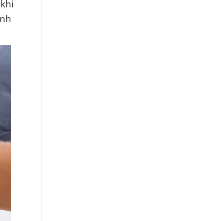
 khi
ình