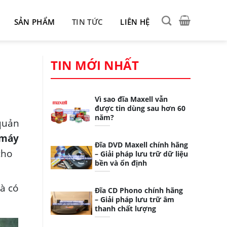
SẢN PHẨM
TIN TỨC
LIÊN HỆ
TIN MỚI NHẤT
Vì sao đĩa Maxell vẫn
được tin dùng sau hơn 60
năm?
 quản
 máy
Đĩa DVD Maxell chính hãng
cho
– Giải pháp lưu trữ dữ liệu
bền và ổn định
à có
Đĩa CD Phono chính hãng
– Giải pháp lưu trữ âm
thanh chất lượng