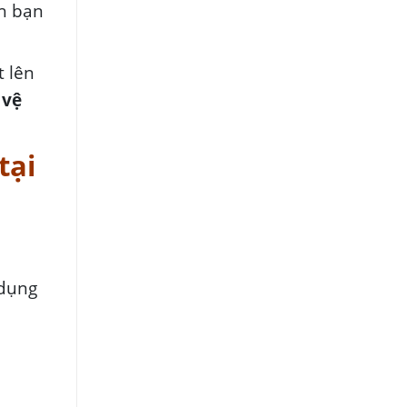
nh bạn
t lên
à
vệ
tại
 dụng