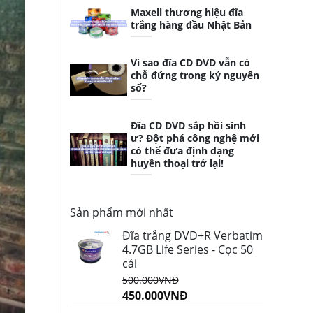
Maxell thương hiệu đĩa
trắng hàng đầu Nhật Bản
Vì sao đĩa CD DVD vẫn có
chỗ đứng trong kỷ nguyên
số?
Đĩa CD DVD sắp hồi sinh
ư? Đột phá công nghệ mới
có thể đưa định dạng
huyền thoại trở lại!
Sản phẩm mới nhất
Đĩa trắng DVD+R Verbatim
4.7GB Life Series - Cọc 50
cái
500.000
VNĐ
450.000
VNĐ