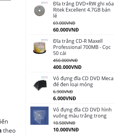
Đĩa trắng DVD+RW ghi xóa
Ritek Excellent 4.7GB bán
lẻ
69.000
VNĐ
60.000
VNĐ
Đĩa trắng CD-R Maxell
Professional 700MB - Cọc
50 cái
450.000
VNĐ
400.000
VNĐ
Vỏ đựng đĩa CD DVD Meca
đế đen loại mỏng
6.900
VNĐ
6.000
VNĐ
Vỏ đựng đĩa CD DVD hình
vuông màu trắng trong
iến
10.500
VNĐ
10.000
VNĐ
h
theo