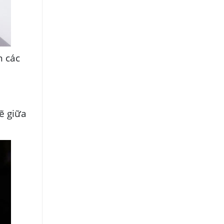
n các
ẽ giữa