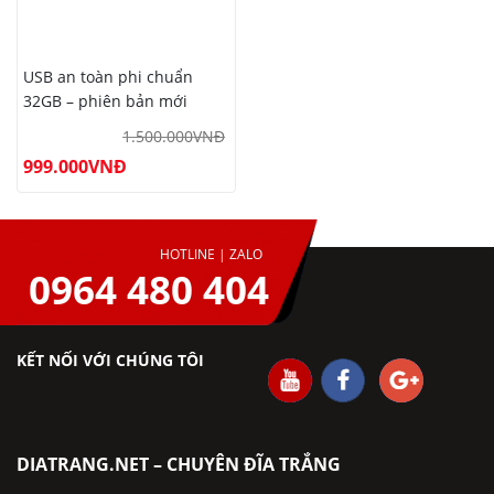
USB an toàn phi chuẩn
32GB – phiên bản mới
1.500.000
VNĐ
999.000
VNĐ
HOTLINE | ZALO
0964 480 404
KẾT NỐI VỚI CHÚNG TÔI
DIATRANG.NET – CHUYÊN ĐĨA TRẮNG