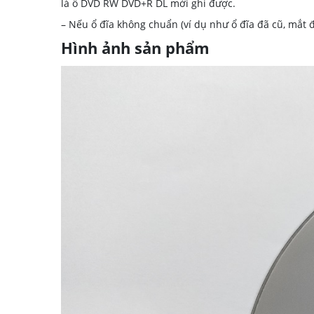
là ổ DVD RW DVD+R DL mới ghi được.
– Nếu ổ đĩa không chuẩn (ví dụ như ổ đĩa đã cũ, mắt đ
Hình ảnh sản phẩm