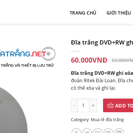
TRANG CHỦ
GIỚI THIỆU
Đĩa trắng DVD+RW ghi
60.000
VNĐ
69.000
V
Đĩa trắng DVD+RW ghi xóa
đoàn Ritek Đài Loan. Đĩa ch
có thể xóa và ghi lại.
Đĩa trắng DVD+RW ghi xóa Rite
ADD T
Category:
Mua lẻ đĩa trắng