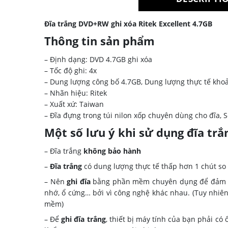
Đĩa trắng DVD+RW ghi xóa Ritek Excellent 4.7GB
Thông tin sản phẩm
– Định dạng: DVD 4.7GB ghi xóa
– Tốc độ ghi: 4x
– Dung lượng công bố 4.7GB, Dung lượng thực tế kho
– Nhãn hiệu: Ritek
– Xuất xứ: Taiwan
– Đĩa đựng trong túi nilon xốp chuyên dùng cho đĩa, S
Một số lưu ý khi sử dụng đĩa trắ
–
Đĩa trắng
không bảo hành
–
Đĩa trắng
có dung lượng thực tế thấp hơn 1 chút so 
– Nên
ghi đĩa
bằng phần mềm chuyên dụng để đảm bảo
nhớ, ổ cứng… bởi vì công nghệ khác nhau. (Tuy nhiên
mềm)
– Để
ghi đĩa trắng
, thiết bị máy tính của bạn phải có