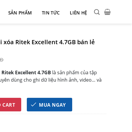
SẢN PHẨM
TIN TỨC
LIÊN HỆ
 xóa Ritek Excellent 4.7GB bán lẻ
NĐ
 Ritek Excellent 4.7GB
là sản phẩm của tập
uyên dùng cho ghi dữ liệu hình ảnh, video… và
k Excellent 4.7GB bán lẻ quantity
O CART
MUA NGAY