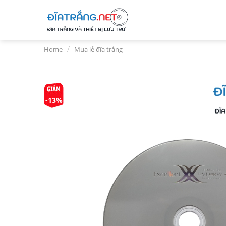
Skip
to
content
/
Home
Mua lẻ đĩa trắng
-13%