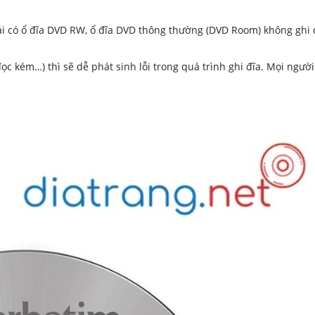
ải có ổ đĩa DVD RW, ổ đĩa DVD thông thường (DVD Room) không ghi đ
ọc kém…) thì sẽ dễ phát sinh lỗi trong quá trình ghi đĩa. Mọi người 