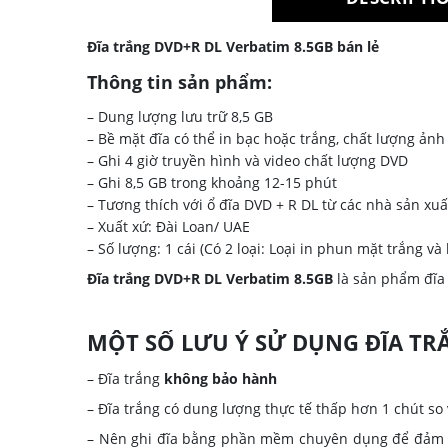
Đĩa trắng DVD+R DL Verbatim 8.5GB bán lẻ
Thông tin sản phẩm:
– Dung lượng lưu trữ 8,5 GB
– Bề mặt đĩa có thể in bạc hoặc trắng, chất lượng ảnh
– Ghi 4 giờ truyền hình và video chất lượng DVD
– Ghi 8,5 GB trong khoảng 12-15 phút
– Tương thích với ổ đĩa DVD + R DL từ các nhà sản xu
– Xuất xứ: Đài Loan/ UAE
– Số lượng: 1 cái (Có 2 loại: Loại in phun mặt trắng và
Đĩa trắng DVD+R DL Verbatim 8.5GB
là sản phẩm đĩa 
MỘT SỐ LƯU Ý SỬ DỤNG ĐĨA TR
– Đĩa trắng
không bảo hành
– Đĩa trắng có dung lượng thực tế thấp hơn 1 chút so 
– Nên ghi đĩa bằng phần mềm chuyên dụng để đảm bả