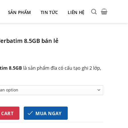
SẢN PHẨM
TIN TỨC
LIÊN HỆ
erbatim 8.5GB bán lẻ
atim 8.5GB
là sản phẩm đĩa có cấu tạo ghi 2 lớp,
8.5GB bán lẻ quantity
 CART
MUA NGAY