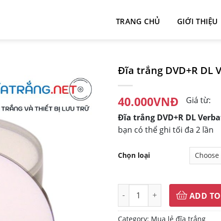
TRANG CHỦ
GIỚI THIỆU
Đĩa trắng DVD+R DL V
40.000
VNĐ
Giá từ:
Đĩa trắng DVD+R DL Verb
bạn có thể ghi tối đa 2 lần
Chọn loại
Đĩa trắng DVD+R DL Verbatim 
ADD TO
Category:
Mua lẻ đĩa trắng