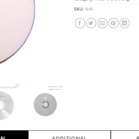
SKU:
N/A
ON
ADDITIONAL