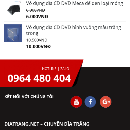
Vỏ đựng đĩa CD DVD Meca đế đen loại mỏng
6.900
VNĐ
6.000
VNĐ
Vỏ đựng đĩa CD DVD hình vuông màu trắng
trong
10.500
VNĐ
10.000
VNĐ
HOTLINE | ZALO
0964 480 404
KẾT NỐI VỚI CHÚNG TÔI
DIATRANG.NET – CHUYÊN ĐĨA TRẮNG