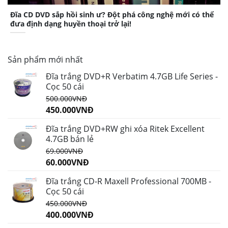
Đĩa CD DVD sắp hồi sinh ư? Đột phá công nghệ mới có thể
đưa định dạng huyền thoại trở lại!
Sản phẩm mới nhất
Đĩa trắng DVD+R Verbatim 4.7GB Life Series -
Cọc 50 cái
500.000
VNĐ
450.000
VNĐ
Đĩa trắng DVD+RW ghi xóa Ritek Excellent
4.7GB bán lẻ
69.000
VNĐ
60.000
VNĐ
Đĩa trắng CD-R Maxell Professional 700MB -
Cọc 50 cái
450.000
VNĐ
400.000
VNĐ