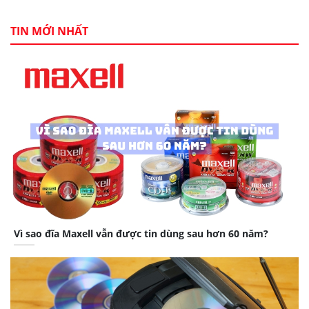
TIN MỚI NHẤT
Vì sao đĩa Maxell vẫn được tin dùng sau hơn 60 năm?