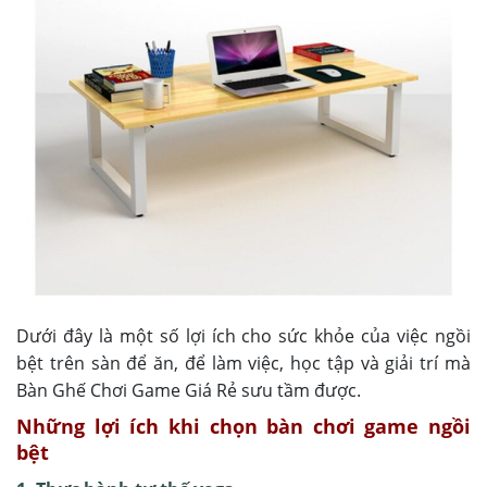
Dưới đây là một số lợi ích cho sức khỏe của việc ngồi
bệt trên sàn để ăn, để làm việc, học tập và giải trí mà
Bàn Ghế Chơi Game Giá Rẻ sưu tầm được.
Những lợi ích khi chọn bàn chơi game ngồi
bệt