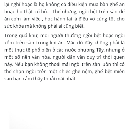
lại nghĩ hoặc là họ không có điều kiện mua bàn ghế ăn
hoặc họ thật cổ hủ… Thế nhưng, ngồi bệt trên sàn để
ăn cơm làm việc , học hành lại là điều vô cùng tốt cho
sức khỏe mà không phải ai cũng biết.
Trong quá khứ, mọi người thường ngồi bệt hoặc ngồi
xổm trên sàn trong khi ăn. Mặc dù đây không phải là
một thực tế phổ biến ở các nước phương Tây, nhưng ở
một số nền văn hóa, người dân vẫn duy trì thói quen
này. Nếu bạn không thoải mái ngồi trên sàn luôn thì có
thể chọn ngồi trên một chiếc ghế nệm, ghế bệt miễn
sao bạn cảm thấy thoải mái nhất.