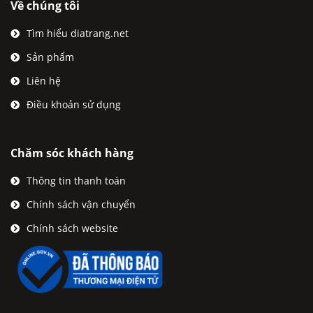
Về chúng tôi
Tìm hiểu diatrang.net
Sản phẩm
Liên hệ
Điều khoản sử dụng
Chăm sóc khách hàng
Thông tin thanh toán
Chính sách vận chuyển
Chính sách website