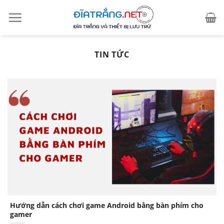
Skip
to
content
TIN TỨC
Hướng dẫn cách chơi game Android bằng bàn phím cho
gamer