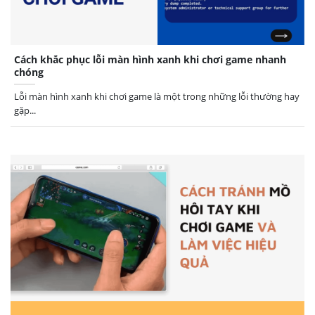
Cách khắc phục lỗi màn hình xanh khi chơi game nhanh
chóng
Lỗi màn hình xanh khi chơi game là một trong những lỗi thường hay
gặp...