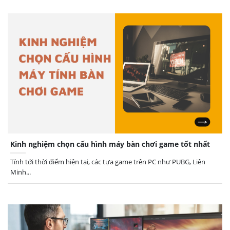
Kinh nghiệm chọn cấu hình máy bàn chơi game tốt nhất
Tính tới thời điểm hiện tại, các tựa game trên PC như PUBG, Liên
Minh...