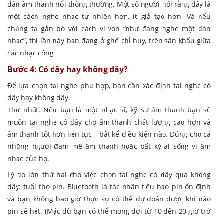
dàn âm thanh nổi thông thường. Một số người nói rằng đây là
một cách nghe nhạc tự nhiên hơn, ít giả tạo hơn. Và nếu
chúng ta gắn bó với cách ví von “như đang nghe một dàn
nhạc”, thì lần này bạn đang ở ghế chỉ huy, trên sân khấu giữa
các nhạc công.
Bước 4: Có dây hay không dây?
Để lựa chọn tai nghe phù hợp, bạn cần xác định tai nghe có
dây hay không dây.
Thứ nhất: Nếu bạn là một nhạc sĩ, kỹ sư âm thanh bạn sẽ
muốn tai nghe có dây cho âm thanh chất lượng cao hơn và
âm thanh tốt hơn liên tục – bất kể điều kiện nào. Đúng cho cả
những người đam mê âm thanh hoặc bất kỳ ai sống vì âm
nhạc của họ.
Lý do lớn thứ hai cho việc chọn tai nghe có dây qua không
dây: tuổi thọ pin. Bluetooth là tác nhân tiêu hao pin ổn định
và bạn không bao giờ thực sự có thể dự đoán được khi nào
pin sẽ hết. (Mặc dù bạn có thể mong đợi từ 10 đến 20 giờ trở