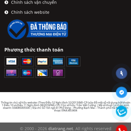
Chính sách vận chuyển
Chính sách website
Phương thức thanh toán
Thông tin chủ sở hữu website: (Theo Điều 52 Nghị định 52/2013/NĐ-CP (sửa đổi một số nội dung bởi khoản
1 Điều 10 và Điều 11 Nghị định 08/2018/NĐ-CP): Chủ sở hữu: Trần Viết Cường | Mã số thuế Cá nhân kinh
doanh: 034085005500 | Địa chỉ: Số 15A ngõ 41 Phố Vọng – Phường Bạch Mai – Thành phố Hà Nội | Điện
thoại: 0964.48.0404
© 2000 - 2026
diatrang.net
. All rights reserved