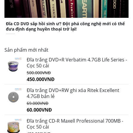
Đĩa CD DVD sắp hồi sinh ư? Đột phá công nghệ mới có thể
đưa định dạng huyền thoại trở lại!
Sản phẩm mới nhất
Đĩa trắng DVD+R Verbatim 4.7GB Life Series -
Cọc 50 cái
500.000
VNĐ
450.000
VNĐ
Đĩa trắng DVD+RW ghi xóa Ritek Excellent
4.7GB bán lẻ
69.000
VNĐ
60.000
VNĐ
Đĩa trắng CD-R Maxell Professional 700MB -
Cọc 50 cái