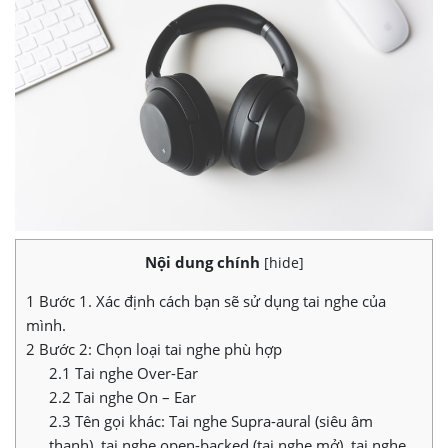
Nội dung chính
[
hide
]
1
Bước 1. Xác định cách bạn sẽ sử dụng tai nghe của
mình.
2
Bước 2: Chọn loại tai nghe phù hợp
2.1
Tai nghe Over-Ear
2.2
Tai nghe On – Ear
2.3
Tên gọi khác: Tai nghe Supra-aural (siêu âm
thanh), tai nghe open-backed (tai nghe mở), tai nghe