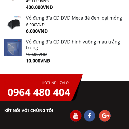
450.000
VNĐ
400.000
VNĐ
Vỏ đựng đĩa CD DVD Meca đế đen loại mỏng
6.900
VNĐ
6.000
VNĐ
Vỏ đựng đĩa CD DVD hình vuông màu trắng
trong
10.500
VNĐ
10.000
VNĐ
HOTLINE | ZALO
0964 480 404
KẾT NỐI VỚI CHÚNG TÔI