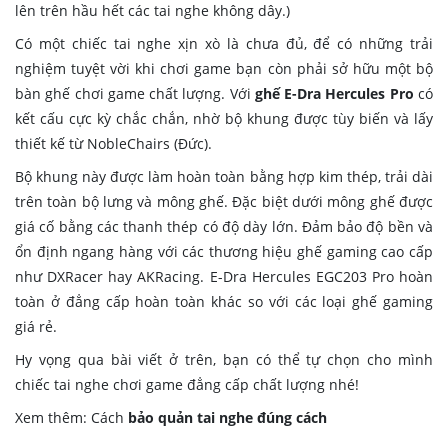
lên trên hầu hết các tai nghe không dây.)
Có một chiếc tai nghe xịn xò là chưa đủ, để có những trải
nghiệm tuyệt vời khi chơi game bạn còn phải sở hữu một bộ
bàn ghế chơi game chất lượng. Với
ghế E-Dra Hercules Pro
có
kết cấu cực kỳ chắc chắn, nhờ bộ khung được tùy biến và lấy
thiết kế từ NobleChairs (Đức).
Bộ khung này được làm hoàn toàn bằng hợp kim thép, trải dài
trên toàn bộ lưng và mông ghế. Đặc biệt dưới mông ghế được
giá cố bằng các thanh thép có độ dày lớn. Đảm bảo độ bền và
ổn định ngang hàng với các thương hiệu ghế gaming cao cấp
như DXRacer hay AKRacing. E-Dra Hercules EGC203 Pro hoàn
toàn ở đẳng cấp hoàn toàn khác so với các loại ghế gaming
giá rẻ.
Hy vọng qua bài viết ở trên, bạn có thể tự chọn cho mình
chiếc tai nghe chơi game đẳng cấp chất lượng nhé!
Xem thêm: Cách
bảo quản tai nghe đúng cách