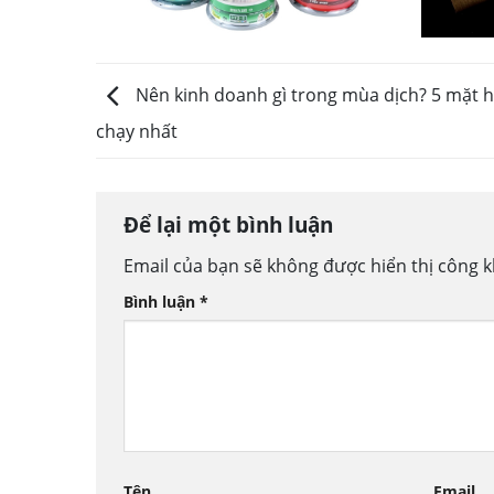
Nên kinh doanh gì trong mùa dịch? 5 mặt 
chạy nhất
Để lại một bình luận
Email của bạn sẽ không được hiển thị công k
Bình luận
*
Tên
Email