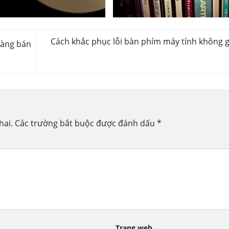
Cách khắc phục lỗi bàn phím máy tính không 
hàng bán
hai.
Các trường bắt buộc được đánh dấu
*
Trang web