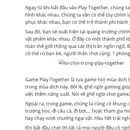
Ngay từ khi bắt đầu vào Play Together, chúng ta 
hình khác nhau. Chúng ta vẫn có thể tùy chỉnh l
phục khác nhau, bạn có thể trở thành phi hành 
Sau đó, bạn sẽ xuất hiện tại quảng trường chín
vật phẩm khác nhau. Ở đây có một thành phố lớ
toàn thế giới thông qua các thị trấn ngôn ngữ. B
có thể rủ bạn bè, người thân chơi cùng. 1 phòng
Game Play Together là tựa game hot mùa dịch 
trong mùa dịch này. Bởi lẽ, ghế ngồi gaming giúp 
việc thêm năng suất. Nói về ghế ngồi chơi game
Ngoài ra, trong game, chúng ta cũng có khung ch
trường học, đi câu cá, đi bơi,… hoặc tham gia mộ
hay chạy vượt chướng ngại vật. Hầu hết trải n
Khi bắt đầu chơi thì tất cả mọi người đều có ng