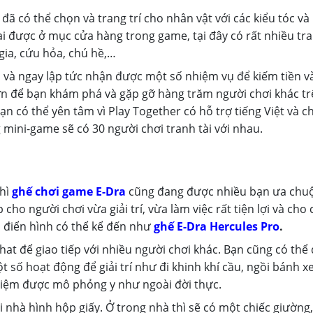
đã có thể chọn và trang trí cho nhân vật với các kiểu tóc và
ại được ở mục cửa hàng trong game, tại đây có rất nhiều tr
gia, cứu hỏa, chú hề,…
h và ngay lập tức nhận được một số nhiệm vụ để kiếm tiền v
n để bạn khám phá và gặp gỡ hàng trăm người chơi khác tr
ạn có thể yên tâm vì Play Together có hỗ trợ tiếng Việt và c
 mini-game sẽ có 30 người chơi tranh tài với nhau.
thì
ghế chơi game E-Dra
cũng đang được nhiều bạn ưa chu
cho người chơi vừa giải trí, vừa làm việc rất tiện lợi và cho
, điển hình có thể kể đến như
ghế E-Dra Hercules Pro
.
at để giao tiếp với nhiều người chơi khác. Bạn cũng có thể đ
t số hoạt động để giải trí như đi khinh khí cầu, ngồi bánh xe
ghiệm được mô phỏng y như ngoài đời thực.
ôi nhà hình hộp giấy. Ở trong nhà thì sẽ có một chiếc giường