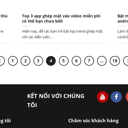
 thú
Top 3 app ghép mặt vào video miễn phí
Bật 
có thể bạn chưa biết
andr
ame
Hiện nay, để các bạn trẻ bắt kịp trend ghép mặt
Làm t
với các diễn viên...
và khô
1
2
3
4
5
6
7
…
18
KẾT NỐI VỚI CHÚNG
TÔI
g tôi
Chăm sóc khách hàng