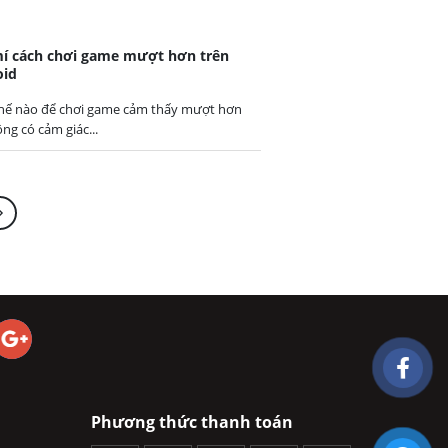
mí cách chơi game mượt hơn trên
oid
hế nào để chơi game cảm thấy mượt hơn
ng có cảm giác...
Phương thức thanh toán