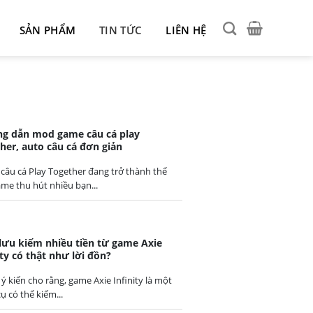
SẢN PHẨM
TIN TỨC
LIÊN HỆ
g dẫn mod game câu cá play
her, auto câu cá đơn giản
câu cá Play Together đang trở thành thể
ame thu hút nhiều bạn...
lưu kiếm nhiều tiền từ game Axie
ity có thật như lời đồn?
ý kiến cho rằng, game Axie Infinity là một
ụ có thể kiếm...