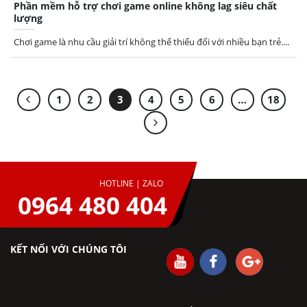
Phần mềm hỗ trợ chơi game online không lag siêu chất
lượng
Chơi game là nhu cầu giải trí không thể thiếu đối với nhiều bạn trẻ....
1
2
3
4
5
6
…
18
HOTLINE | ZALO
0964 480 404
KẾT NỐI VỚI CHÚNG TÔI