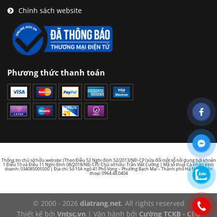
Chính sách website
Phương thức thanh toán
Thông tin chủ sở hữu website: (Theo Điều 52 Nghị định 52/2013/NĐ-CP (sửa đổi một số nội dung bởi khoản
1 Điều 10 và Điều 11 Nghị định 08/2018/NĐ-CP): Chủ sở hữu: Trần Viết Cường | Mã số thuế Cá nhân kinh
doanh: 034085005500 | Địa chỉ: Số 15A ngõ 41 Phố Vọng – Phường Bạch Mai – Thành phố Hà Nội | Điện
thoại: 0964.48.0404
© 2000 - 2026
diatrang.net
. All rights reserved
Thiết kế bởi
Vntsc.vn
| Vận hành bởi
Cường TCKB - CEO