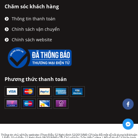
Chăm sóc khách hàng
Thông tin thanh toán
Chính sách vận chuyển
Chính sách website
Phương thức thanh toán
Thông tin chủ sở hữu website: (Theo Điều 52 Nghị định 52/2013/NĐ-CP (sửa đổi một số nội dung bởi khoản
1 Điều 10 và Điều 11 Nghị định 08/2018/NĐ-CP): Chủ sở hữu: Trần Viết Cường | Mã số thuế Cá nhân kinh