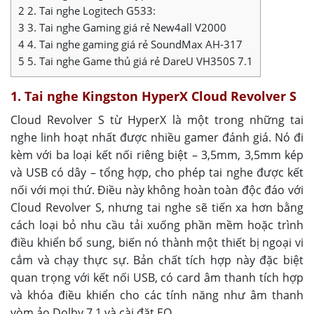
2
2. Tai nghe Logitech G533:
3
3. Tai nghe Gaming giá rẻ New4all V2000
4
4. Tai nghe gaming giá rẻ SoundMax AH-317
5
5. Tai nghe Game thủ giá rẻ DareU VH350S 7.1
1. Tai nghe Kingston HyperX Cloud Revolver S
Cloud Revolver S từ HyperX là một trong những tai
nghe linh hoạt nhất được nhiều gamer đánh giá. Nó đi
kèm với ba loại kết nối riêng biệt – 3,5mm, 3,5mm kép
và USB có dây – tổng hợp, cho phép tai nghe được kết
nối với mọi thứ. Điều này không hoàn toàn độc đáo với
Cloud Revolver S, nhưng tai nghe sẽ tiến xa hơn bằng
cách loại bỏ nhu cầu tải xuống phần mềm hoặc trình
điều khiển bổ sung, biến nó thành một thiết bị ngoại vi
cắm và chạy thực sự. Bản chất tích hợp này đặc biệt
quan trọng với kết nối USB, có card âm thanh tích hợp
và khóa điều khiển cho các tính năng như âm thanh
vòm ảo Dolby 7.1 và cài đặt EQ.