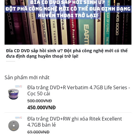
Đĩa CD DVD sắp hồi sinh ư? Đột phá công nghệ mới có thể
đưa định dạng huyền thoại trở lại!
Sản phẩm mới nhất
Đĩa trắng DVD+R Verbatim 4.7GB Life Series -
Cọc 50 cái
500.000
VNĐ
450.000
VNĐ
Đĩa trắng DVD+RW ghi xóa Ritek Excellent
4.7GB bán lẻ
69.000
VNĐ