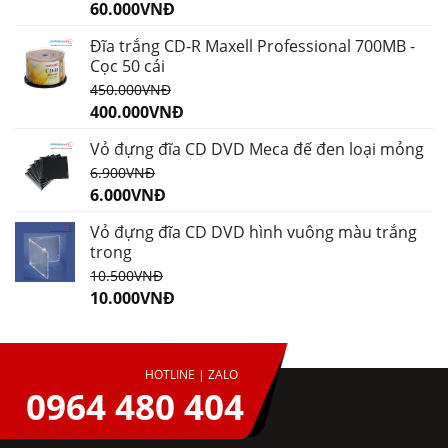
60.000
VNĐ
Đĩa trắng CD-R Maxell Professional 700MB -
Cọc 50 cái
450.000
VNĐ
400.000
VNĐ
Vỏ đựng đĩa CD DVD Meca đế đen loại mỏng
6.900
VNĐ
6.000
VNĐ
Vỏ đựng đĩa CD DVD hình vuông màu trắng
trong
10.500
VNĐ
10.000
VNĐ
HOTLINE | ZALO
0964 480 404