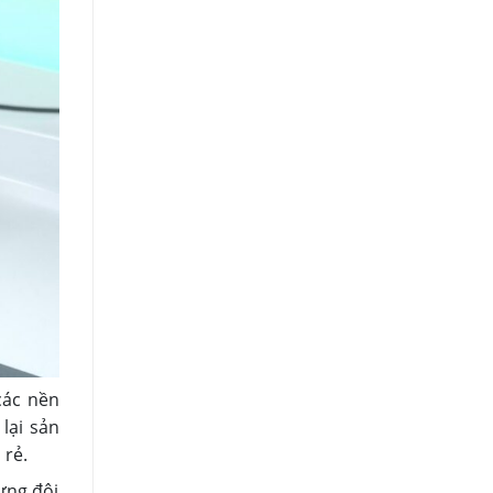
các nền
lại sản
 rẻ.
ưng đôi