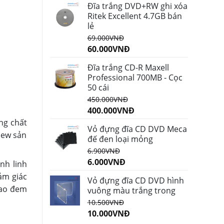
Đĩa trắng DVD+RW ghi xóa
Ritek Excellent 4.7GB bán
lẻ
69.000
VNĐ
60.000
VNĐ
Đĩa trắng CD-R Maxell
Professional 700MB - Cọc
50 cái
450.000
VNĐ
400.000
VNĐ
ung chất
Vỏ đựng đĩa CD DVD Meca
iew sản
đế đen loại mỏng
6.900
VNĐ
6.000
VNĐ
nh linh
ảm giác
Vỏ đựng đĩa CD DVD hình
cao đem
vuông màu trắng trong
10.500
VNĐ
10.000
VNĐ