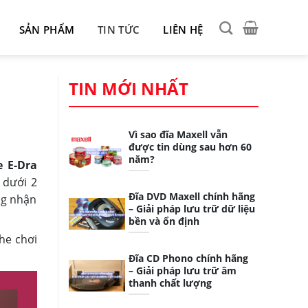
SẢN PHẨM
TIN TỨC
LIÊN HỆ
TIN MỚI NHẤT
Vì sao đĩa Maxell vẫn
được tin dùng sau hơn 60
năm?
 E-Dra
 dưới 2
Đĩa DVD Maxell chính hãng
ng nhận
– Giải pháp lưu trữ dữ liệu
bền và ổn định
he chơi
Đĩa CD Phono chính hãng
– Giải pháp lưu trữ âm
thanh chất lượng