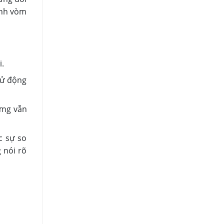
anh vòm
i.
cử động
ưng vẫn
c sự so
g nói rõ