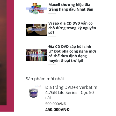
Maxell thương hiệu đĩa
trắng hàng đầu Nhật Bản
Vì sao đĩa CD DVD vẫn có
chỗ đứng trong kỷ nguyên
số?
Đĩa CD DVD sắp hồi sinh
ư? Đột phá công nghệ mới
có thể đưa định dạng
huyền thoại trở lại!
Sản phẩm mới nhất
Đĩa trắng DVD+R Verbatim
4.7GB Life Series - Cọc 50
cái
500.000
VNĐ
450.000
VNĐ