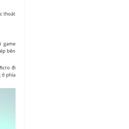
c thoát
ơi game
hép bên
icro đi
 ở phía